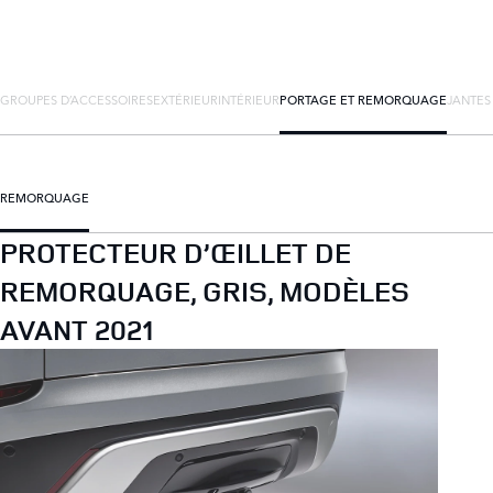
GROUPES D’ACCESSOIRES
EXTÉRIEUR
INTÉRIEUR
PORTAGE ET REMORQUAGE
JANTES
REMORQUAGE
PROTECTEUR D’ŒILLET DE
REMORQUAGE, GRIS, MODÈLES
AVANT 2021