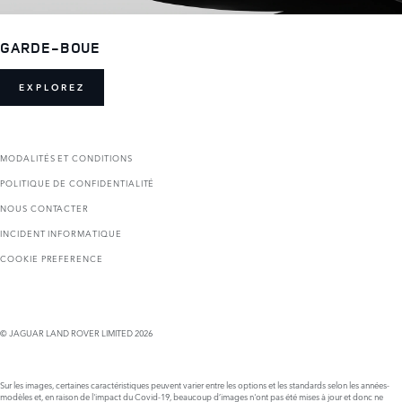
GARDE-BOUE
EXPLOREZ
MODALITÉS ET CONDITIONS
POLITIQUE DE CONFIDENTIALITÉ
NOUS CONTACTER
INCIDENT INFORMATIQUE
COOKIE PREFERENCE
© JAGUAR LAND ROVER LIMITED 2026
Sur les images, certaines caractéristiques peuvent varier entre les options et les standards selon les années-
modèles et, en raison de l'impact du Covid-19, beaucoup d’images n'ont pas été mises à jour et donc ne