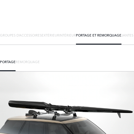
GROUPES D’ACCESSOIRES
EXTÉRIEUR
INTÉRIEUR
PORTAGE ET REMORQUAGE
JANTES
PORTAGE
REMORQUAGE