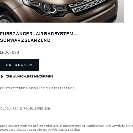
FUSSGÄNGER-AIRBAGSYSTEM –
SCHWARZGLÄNZEND
LR067898
ENTDECKEN
ZUR WUNSCHLISTE HINZUFÜGEN
KONTAKT
CYBER-VORFALL
COOKIE PREFERENCE
© JAGUAR LAND ROVER LIMITED 2026
Diese Webseite wurde mit größtmöglicher Sorgfalt zusammengestellt. Trotzdem kann keine Gewähr für die Feh
soweit diese nicht auf Vorsatz oder grober Fahrlässigkeit beruhen.