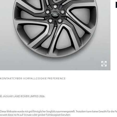
KONTAKT
CYBER-VORFALL
COOKIE PREFERENCE
© JAGUAR LAND ROVER LIMITED 2026
Diese Webseite wurde mit größtmöglicher Sorgfalt zusammengestellt. Trotzdem kann keine Gewähr für die Feh
soweit diese nicht auf Vorsatz oder grober Fahrlässigkeit beruhen.