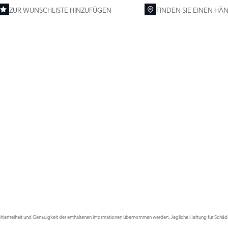
ZUR WUNSCHLISTE HINZUFÜGEN
FINDEN SIE EINEN HÄ
lerfreiheit und Genauigkeit der enthaltenen Informationen übernommen werden. Jegliche Haftung für Schäden,