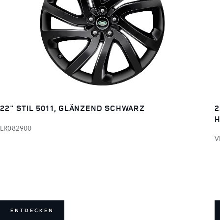
2
22" STIL 5011, GLÄNZEND SCHWARZ
H
LR082900
V
ENTDECKEN