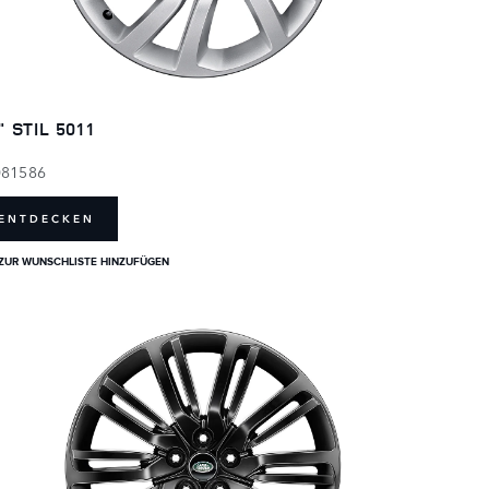
" STIL 5011
081586
ENTDECKEN
ZUR WUNSCHLISTE HINZUFÜGEN