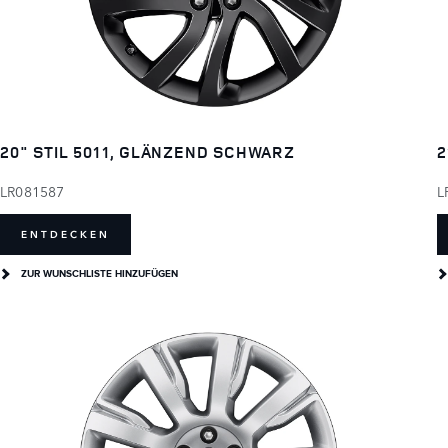
20" STIL 5011, GLÄNZEND SCHWARZ
2
LR081587
L
ENTDECKEN
ZUR WUNSCHLISTE HINZUFÜGEN