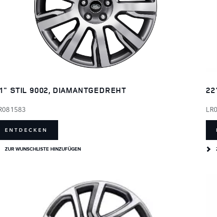
22
1" STIL 9002, DIAMANTGEDREHT
LR
R081583
ENTDECKEN
ZUR WUNSCHLISTE HINZUFÜGEN