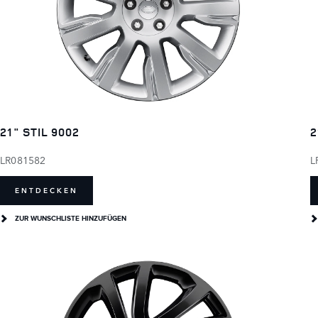
21" STIL 9002
2
LR081582
L
ENTDECKEN
ZUR WUNSCHLISTE HINZUFÜGEN