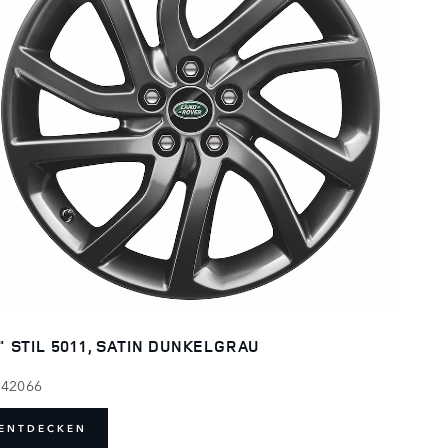
" STIL 5011, SATIN DUNKELGRAU
142066
ENTDECKEN