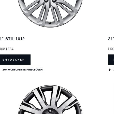
1" STIL 1012
21
R081584
LR
ENTDECKEN
ZUR WUNSCHLISTE HINZUFÜGEN