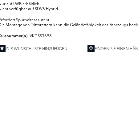
Nur auf LWB erhältlich.
Nicht verfügbar auf SDV6 Hybrid.
Erfordert Spurhalteassistent
Die Montage von Trittbrettern kann die Geländefähigkeit des Fahrzeugs beei
VKDSS3698
Teilenummer(n):
ZUR WUNSCHLISTE HINZUFÜGEN
FINDEN SIE EINEN HÄ