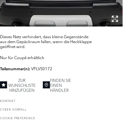
Dieses Netz verhindert, dass kleine Gegenstände
aus dem Gepäckraum fallen, wenn die Heckklappe
geöffnet wird.
Nur für Coupé erhältlich
VPLVS0172
Teilenummer(n):
ZUR
FINDEN SIE
WUNSCHLISTE
EINEN
HINZUFÜGEN
HÄNDLER
KONTAKT
CYBER-VORFALL
COOKIE PREFERENCE