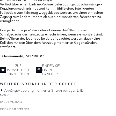
Verfügt über einen Einhand-Schnellbefestigungs-/Löschanhänger-
Kupplungsmechanismus und kann mithilfe eines intelligenten
Fußpedals vom Fahrzeug weggeklappt werden, um einen einfachen
Zugang zum Laderaumbereich auch bei montierten Fahrrädern zu
ermöglichen.
Einige Dachträger-Zubehörteile können die Öffnung des
Schiebedachs des Fahrzeugs einschränken, wenn sie montiert sind.
Beim Öffnen des Dachs sollte darauf geachtet werden, dass keine
Kollision mit den über dem Fahrzeug montierten Gegenständen
stattfindet.
VPLYR0182
Teilenummer(n):
ZUR
FINDEN SIE
WUNSCHLISTE
EINEN
HINZUFÜGEN
HÄNDLER
WEITERE ARTIKEL IN DER GRUPPE
Anhängekupplung montierter 3-Fahrradträger, LHD
KONTAKT
CYBER-VORFALL
COOKIE PREFERENCE