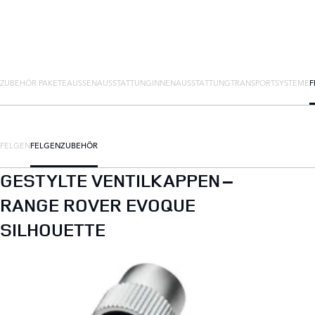
ZUBEHÖR PAKETE
AUSSENAUSSTATTUNG
INNENAUSSTATTUNG
TRANSPORTSYSTEME
F
FELGEN
FELGENZUBEHÖR
GESTYLTE VENTILKAPPEN –
RANGE ROVER EVOQUE
SILHOUETTE