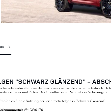
ZUBEHÖR
LGEN "SCHWARZ GLÄNZEND" - ABSC
Sichernde Radmuttern werden nach anspruchsvollen Sicherheitsstandards herg
wertvolle Räder und Reifen. Das Kit enthält einen Satz mit vier Sicherungsra
Empfohlen für die Nutzung bei Leichtmetallfelgen in "Schwarz Glänzend"
VPLGW0170
Teilenummer(n):