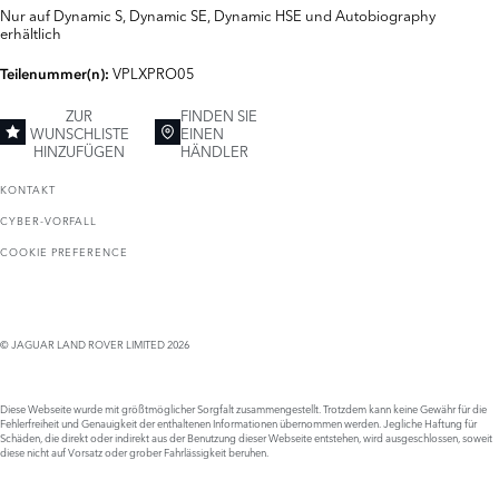
Nur auf Dynamic S, Dynamic SE, Dynamic HSE und Autobiography
erhältlich
VPLXPRO05
Teilenummer(n):
ZUR
FINDEN SIE
WUNSCHLISTE
EINEN
HINZUFÜGEN
HÄNDLER
KONTAKT
CYBER-VORFALL
COOKIE PREFERENCE
© JAGUAR LAND ROVER LIMITED 2026
Diese Webseite wurde mit größtmöglicher Sorgfalt zusammengestellt. Trotzdem kann keine Gewähr für die
Fehlerfreiheit und Genauigkeit der enthaltenen Informationen übernommen werden. Jegliche Haftung für
Schäden, die direkt oder indirekt aus der Benutzung dieser Webseite entstehen, wird ausgeschlossen, soweit
diese nicht auf Vorsatz oder grober Fahrlässigkeit beruhen.