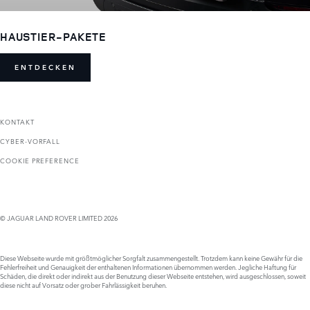
HAUSTIER-PAKETE
ENTDECKEN
KONTAKT
CYBER-VORFALL
COOKIE PREFERENCE
© JAGUAR LAND ROVER LIMITED 2026
Diese Webseite wurde mit größtmöglicher Sorgfalt zusammengestellt. Trotzdem kann keine Gewähr für die
Fehlerfreiheit und Genauigkeit der enthaltenen Informationen übernommen werden. Jegliche Haftung für
Schäden, die direkt oder indirekt aus der Benutzung dieser Webseite entstehen, wird ausgeschlossen, soweit
diese nicht auf Vorsatz oder grober Fahrlässigkeit beruhen.