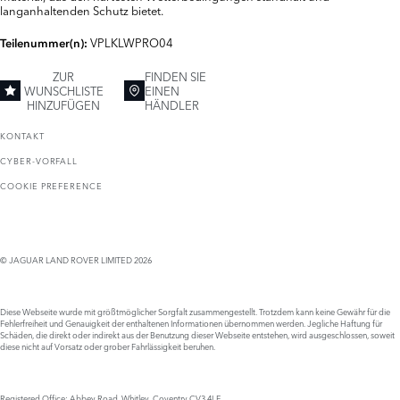
langanhaltenden Schutz bietet.
VPLKLWPRO04
Teilenummer(n):
ZUR
FINDEN SIE
WUNSCHLISTE
EINEN
HINZUFÜGEN
HÄNDLER
KONTAKT
CYBER-VORFALL
COOKIE PREFERENCE
© JAGUAR LAND ROVER LIMITED 2026
Diese Webseite wurde mit größtmöglicher Sorgfalt zusammengestellt. Trotzdem kann keine Gewähr für die
Fehlerfreiheit und Genauigkeit der enthaltenen Informationen übernommen werden. Jegliche Haftung für
Schäden, die direkt oder indirekt aus der Benutzung dieser Webseite entstehen, wird ausgeschlossen, soweit
diese nicht auf Vorsatz oder grober Fahrlässigkeit beruhen.
Registered Office: Abbey Road, Whitley, Coventry CV3 4LF