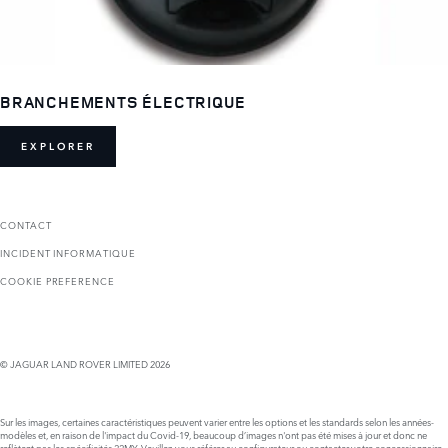
BRANCHEMENTS ÉLECTRIQUE
EXPLORER
CONTACT
INCIDENT INFORMATIQUE
COOKIE PREFERENCE
© JAGUAR LAND ROVER LIMITED 2026
Sur les images, certaines caractéristiques peuvent varier entre les options et les standards selon les années-
modèles et, en raison de l'impact du Covid-19, beaucoup d’images n'ont pas été mises à jour et donc ne
reflètent pas les spécificités 22MY. Veuillez-vous référer au configurateur ou contacter votre concessionnaire