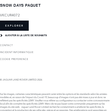
SNOW DAYS PAQUET
VKCUR4072
EXPLORER
AJOUTER À LA LISTE DE SOUHAITS
CONTACT
INCIDENT INFORMATIQUE
COOKIE PREFERENCE
© JAGUAR LAND ROVER LIMITED 2026
Sur les images, certaines caractéristiques peuvent varier entre les options et les standards selon les années-
modèles et, en raison de l'impact du Covid-19, beaucoup d’images n'ont pas été mises à jour et donc ne
reflètent pas les spécificités 22MY. Veuillez-vous référer au configurateur ou contacter votre concessionnaire
local afin de connaître les spécificités 22MY. Merci de ne pas baser votre commande uniquement sur les
images du site web. Jaguar Land Rover Limited recherche constamment à améliorer les spécificités, la
conception et la production de ses véhicules, pièces et accessoires. Des améliorations sont apportées en