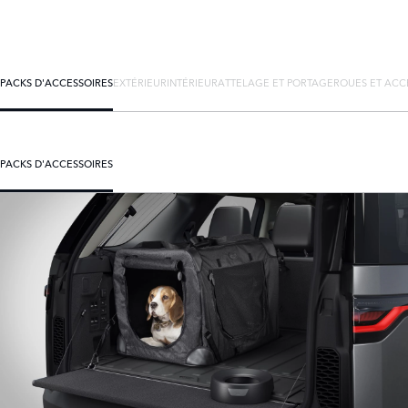
PACKS D'ACCESSOIRES
EXTÉRIEUR
INTÉRIEUR
ATTELAGE ET PORTAGE
ROUES ET ACC
PACKS D'ACCESSOIRES