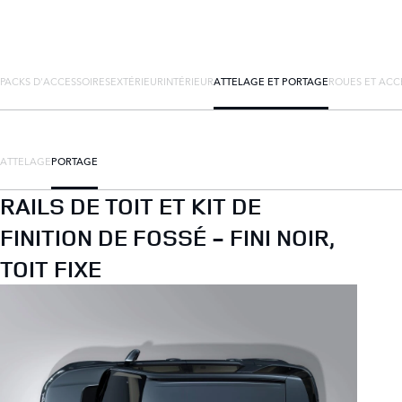
PACKS D'ACCESSOIRES
EXTÉRIEUR
INTÉRIEUR
ATTELAGE ET PORTAGE
ROUES ET ACC
ATTELAGE
PORTAGE
RAILS DE TOIT ET KIT DE
FINITION DE FOSSÉ - FINI NOIR,
TOIT FIXE