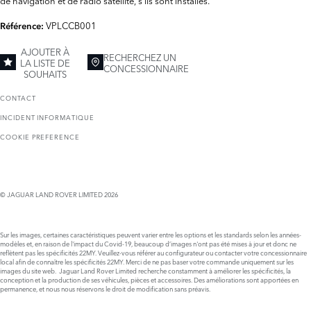
VPLCCB001
Référence:
AJOUTER À
RECHERCHEZ UN
LA LISTE DE
CONCESSIONNAIRE
SOUHAITS
CONTACT
INCIDENT INFORMATIQUE
COOKIE PREFERENCE
© JAGUAR LAND ROVER LIMITED 2026
Sur les images, certaines caractéristiques peuvent varier entre les options et les standards selon les années-
modèles et, en raison de l'impact du Covid-19, beaucoup d’images n'ont pas été mises à jour et donc ne
reflètent pas les spécificités 22MY. Veuillez-vous référer au configurateur ou contacter votre concessionnaire
local afin de connaître les spécificités 22MY. Merci de ne pas baser votre commande uniquement sur les
images du site web. Jaguar Land Rover Limited recherche constamment à améliorer les spécificités, la
conception et la production de ses véhicules, pièces et accessoires. Des améliorations sont apportées en
permanence, et nous nous réservons le droit de modification sans préavis.