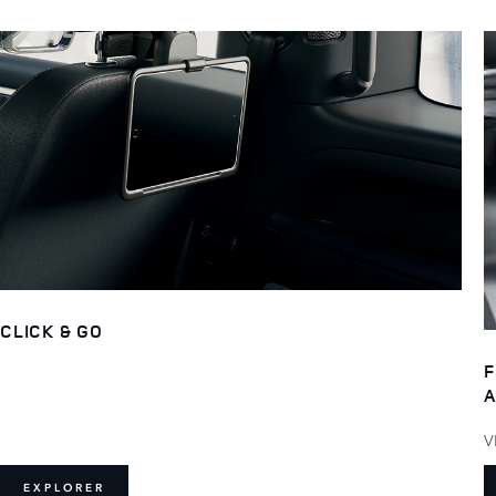
CLICK & GO
F
A
V
EXPLORER