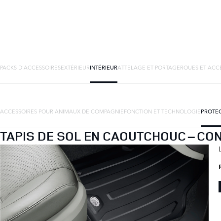
PACKS D'ACCESSOIRES
EXTÉRIEUR
INTÉRIEUR
ATTELAGE ET PORTAGE
ROUES ET ACC
ACCESSOIRES POUR ANIMAUX DE COMPAGNIE
FONCTION ET TECHNOLOGIE
PROTEC
TAPIS DE SOL EN CAOUTCHOUC – CON