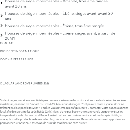
Housses de siège imperméables – Amande, troisième rangée,
avant 20 ans
Housses de siège imperméables – Ébène, sièges avant, avant 20
ans
Housses de siège imperméables - Ébène, troisième rangée
Housses de siège imperméables - Ébène, sièges avant, à partir de
20MY
CONTACT
INCIDENT INFORMATIQUE
COOKIE PREFERENCE
© JAGUAR LAND ROVER LIMITED 2026
Sur les images, certaines caractéristiques peuvent varier entre les options et les standards selon les années-
modèles et, en raison de l'impact du Covid-19, beaucoup d’images n'ont pas été mises à jour et donc ne
reflètent pas les spécificités 22MY. Veuillez-vous référer au configurateur ou contacter votre concessionnaire
local afin de connaître les spécificités 22MY. Merci de ne pas baser votre commande uniquement sur les
images du site web. Jaguar Land Rover Limited recherche constamment à améliorer les spécificités, la
conception et la production de ses véhicules, pièces et accessoires. Des améliorations sont apportées en
permanence, et nous nous réservons le droit de modification sans préavis.