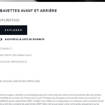
BAVETTES AVANT ET ARRIÈRE
VPLREXT002
EXPLORER
AJOUTER À LA LISTE DE SOUHAITS
CONTACT
INCIDENT INFORMATIQUE
COOKIE PREFERENCE
© JAGUAR LAND ROVER LIMITED 2026
Sur les images, certaines caractéristiques peuvent varier entre les options et les standards selon les années-
modèles et, en raison de l'impact du Covid-19, beaucoup d’images n'ont pas été mises à jour et donc ne
reflètent pas les spécificités 22MY. Veuillez-vous référer au configurateur ou contacter votre concessionnaire
local afin de connaître les spécificités 22MY. Merci de ne pas baser votre commande uniquement sur les