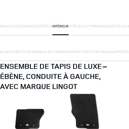
PACKS D'ACCESSOIRES
EXTÉRIEUR
INTÉRIEUR
ATTELAGE ET PORTAGE
ROUES ET ACC
ACCESSOIRES POUR ANIMAUX DE COMPAGNIE
FONCTION ET TECHNOLOGIE
PROTEC
ENSEMBLE DE TAPIS DE LUXE –
ÉBÈNE, CONDUITE À GAUCHE,
AVEC MARQUE LINGOT