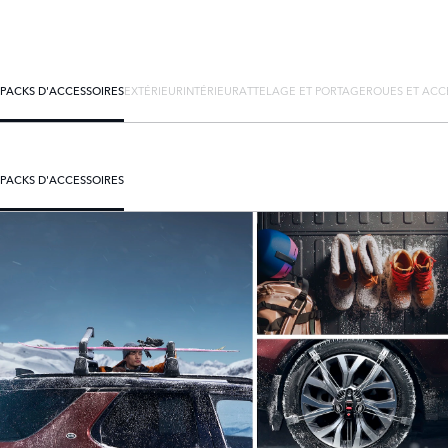
PACKS D'ACCESSOIRES
EXTÉRIEUR
INTÉRIEUR
ATTELAGE ET PORTAGE
ROUES ET ACC
PACKS D'ACCESSOIRES