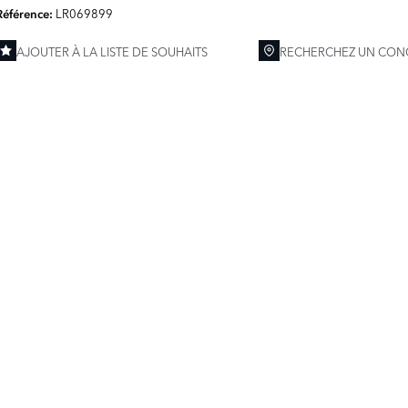
LR069899
Référence:
AJOUTER À LA LISTE DE SOUHAITS
RECHERCHEZ UN CON