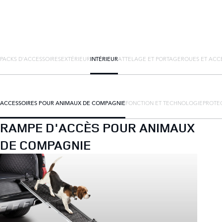
PACKS D'ACCESSOIRES
EXTÉRIEUR
INTÉRIEUR
ATTELAGE ET PORTAGE
ROUES ET ACC
ACCESSOIRES POUR ANIMAUX DE COMPAGNIE
FONCTION ET TECHNOLOGIE
PROTEC
RAMPE D'ACCÈS POUR ANIMAUX
DE COMPAGNIE