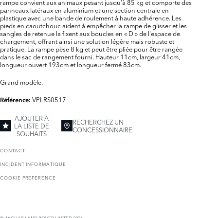
rampe convient aux animaux pesant jusqu'à 85 kg et comporte des
panneaux latéraux en aluminium et une section centrale en
plastique avec une bande de roulement à haute adhérence. Les
pieds en caoutchouc aident à empêcher la rampe de glisser et les
sangles de retenue la fixent aux boucles en « D » de l'espace de
chargement, offrant ainsi une solution légère mais robuste et
pratique. La rampe pèse 8 kg et peut être pliée pour être rangée
dans le sac de rangement fourni. Hauteur 11cm, largeur 41cm,
longueur ouvert 193cm et longueur fermé 83cm.
Grand modèle.
VPLRS0517
Référence:
AJOUTER À
RECHERCHEZ UN
LA LISTE DE
CONCESSIONNAIRE
SOUHAITS
CONTACT
INCIDENT INFORMATIQUE
COOKIE PREFERENCE
© JAGUAR LAND ROVER LIMITED 2026