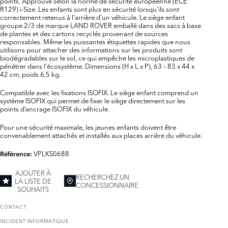
points. Approuvé selon la norme de sécurité européenne (ECE
R129) i-Size. Les enfants sont plus en sécurité lorsqu'ils sont
correctement retenus à l'arrière d'un véhicule. Le siège enfant
groupe 2/3 de marque LAND ROVER emballé dans des sacs à base
de plantes et des cartons recyclés provenant de sources
responsables. Même les puissantes étiquettes rapides que nous
utilisons pour attacher des informations sur les produits sont
biodégradables sur le sol, ce qui empêche les microplastiques de
pénétrer dans l'écosystème. Dimensions (H x L x P), 63 – 83 x 44 x
42 cm, poids 6,5 kg.
Compatible avec les fixations ISOFIX. Le siège enfant comprend un
système ISOFIX qui permet de fixer le siège directement sur les
points d’ancrage ISOFIX du véhicule.
Pour une sécurité maximale, les jeunes enfants doivent être
convenablement attachés et installés aux places arrière du véhicule.
VPLKS0688
Référence:
AJOUTER À
RECHERCHEZ UN
LA LISTE DE
CONCESSIONNAIRE
SOUHAITS
CONTACT
INCIDENT INFORMATIQUE