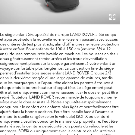
Le siège enfant Groupe 2/3 de marque LAND ROVER a été conçu
et approuvé selon la nouvelle norme i-Size, en passant avec succès
des critères de test plus stricts, afin d'offrir une meilleure protection
à votre enfant. Pour enfants de 100 à 150 cm (environ 3½ à 12
ans). Housse rembourrée lavable en machine. Les housses en tissu
doux généreusement rembourrées et les trous de ventilation
soigneusement placés sur la coque garantissent à votre enfant un
voyage confortable plus longtemps. La conception fine du siège
permet d'installer trois sièges enfant LAND ROVER Groupe 2/3
dans la deuxième rangée d'une large gamme de voitures, tandis
que les marquages ​​sur l'appui-tête aident les parents à trouver à
chaque fois la bonne hauteur d'appui-tête. Le siège enfant peut
être utilisé uniquement comme rehausseur, car le dossier peut être
retiré. Toutefois, LAND ROVER recommande de toujours utiliser le
siège avec le dossier installé. Notre appui-tête est spécialement
conçu pour le confort des enfants plus âgés et peut facilement être
ajusté dans la bonne position. Peut être installé face à l'avant sur
n'importe quelle rangée (selon le véhicule) ISOFIX ou ceinturé
uniquement, veuillez consulter le manuel du propriétaire. Peut être
installé avec la ceinture de sécurité trois points du véhicule et les
ancrages ISOFIX ou uniquement avec la ceinture de sécurité trois