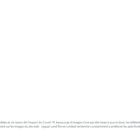
odèles et, en raison de l'impact du Covid-19, beaucoup d’images n'ont pas été mises à jour et donc ne reflètent
nt sur les images du site web. Jaguar Land Rover Limited recherche constamment à améliorer les spécificités,