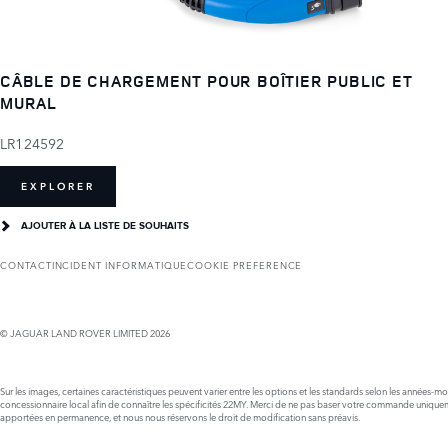
CÂBLE DE CHARGEMENT POUR BOÎTIER PUBLIC ET
MURAL
LR124592
EXPLORER
AJOUTER À LA LISTE DE SOUHAITS
CONTACT
INCIDENT INFORMATIQUE
COOKIE PREFERENCE
© JAGUAR LAND ROVER LIMITED 2026
Sur les images, certaines caractéristiques peuvent varier entre les options et les standards selon les années-m
concessionnaire local afin de connaître les spécificités 22MY. Merci de ne pas baser votre commande uniqueme
apportées en permanence, et nous nous réservons le droit de modification sans préavis.