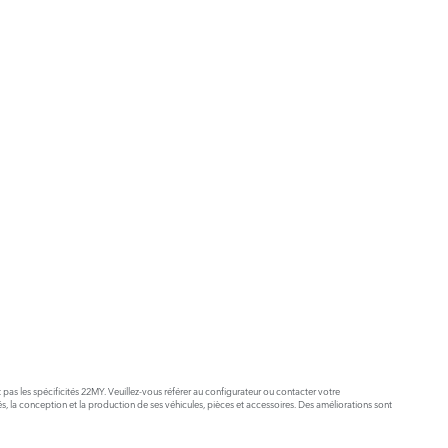
 pas les spécificités 22MY. Veuillez-vous référer au configurateur ou contacter votre
 la conception et la production de ses véhicules, pièces et accessoires. Des améliorations sont