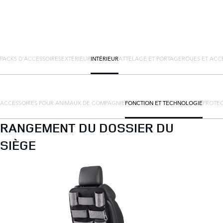
PACKS D'ACCESSOIRES
EXTÉRIEUR
INTÉRIEUR
ATTELAGE ET PORTAGE
ROUES ET ACC
ACCESSOIRES POUR ANIMAUX DE COMPAGNIE
FONCTION ET TECHNOLOGIE
PROTEC
RANGEMENT DU DOSSIER DU
SIÈGE