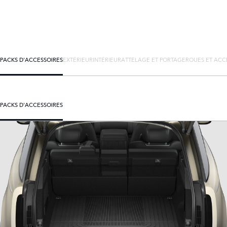
PACKS D'ACCESSOIRES
EXTÉRIEUR
INTÉRIEUR
ATTELAGE ET PORTAGE
ROUES ET ACC
PACKS D'ACCESSOIRES