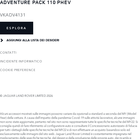
ADVENTURE PACK 110 PHEV
VKADV4131
ESPLORA
AGGIUNGI ALLA LISTA DEI DESIDERI
CONTATTI
INCIDENTE INFORMATICO
COOKIE PREFERENCE
© JAGUAR LAND ROVER LIMITED 2026
Alcuni accessori mostrati sulle immagini possono variare da opzionali a standard a seconda del MY (Model
Year) della vettura. A causa dell’impatto della pandemia Covid-19 sulle attività lavorative, alcune immagini
non sono state aggiornate, pertanto nel sito non sono rappresentate tutte le specifiche tecniche del MY22. Si
consiglia quindi di fare riferimento al configuratore auto e consultare il Concessionario autorizzato di fiducia
per tutti i dettagli delle specifiche tecniche del MY22 e di non effettuare un acquisto basandosi solo ed
esclusivamente sulle immagini del sito web. Jaguar Land Rover Limited è costantemente impegnata nel
miglioramento delle specifiche tecniche, del design e della produzione delle proprie auto, dei ricambi e