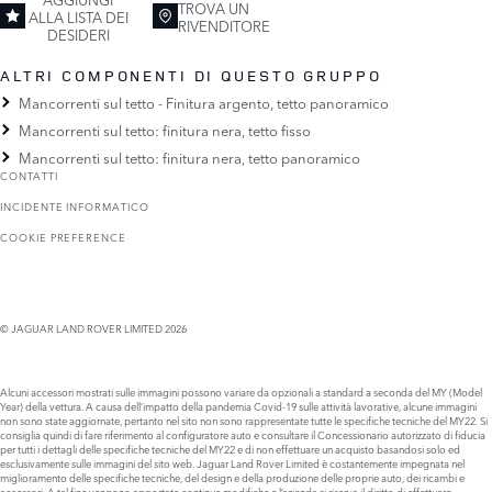
TROVA UN
ALLA LISTA DEI
RIVENDITORE
DESIDERI
ALTRI COMPONENTI DI QUESTO GRUPPO
Mancorrenti sul tetto - Finitura argento, tetto panoramico
Mancorrenti sul tetto: finitura nera, tetto fisso
Mancorrenti sul tetto: finitura nera, tetto panoramico
CONTATTI
INCIDENTE INFORMATICO
COOKIE PREFERENCE
© JAGUAR LAND ROVER LIMITED 2026
Alcuni accessori mostrati sulle immagini possono variare da opzionali a standard a seconda del MY (Model
Year) della vettura. A causa dell’impatto della pandemia Covid-19 sulle attività lavorative, alcune immagini
non sono state aggiornate, pertanto nel sito non sono rappresentate tutte le specifiche tecniche del MY22. Si
consiglia quindi di fare riferimento al configuratore auto e consultare il Concessionario autorizzato di fiducia
per tutti i dettagli delle specifiche tecniche del MY22 e di non effettuare un acquisto basandosi solo ed
esclusivamente sulle immagini del sito web. Jaguar Land Rover Limited è costantemente impegnata nel
miglioramento delle specifiche tecniche, del design e della produzione delle proprie auto, dei ricambi e
accessori. A tal fine vengono apportate continue modifiche e l’azienda si riserva il diritto di effettuare