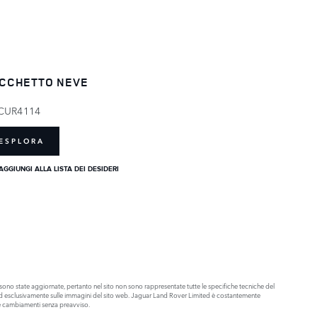
CCHETTO NEVE
CUR4114
ESPLORA
AGGIUNGI ALLA LISTA DEI DESIDERI
ono state aggiornate, pertanto nel sito non sono rappresentate tutte le specifiche tecniche del
olo ed esclusivamente sulle immagini del sito web. Jaguar Land Rover Limited è costantemente
are cambiamenti senza preavviso.