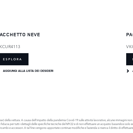
ACCHETTO NEVE
PA
KCUR4113
VK
ESPLORA
AGGIUNGI ALLA LISTA DEI DESIDERI
) della vettura. A causa dell’impatto della pandemia Covid-19 sulle attività lavorative, alcune immagini non s
 di fiducia per tutti i dettagli delle specifiche tecniche del MY22 e di non effettuare un acquisto basandosi s
cambi e accessori. A tal fine vengono apportate continue modifiche e l’azienda si riserva il diritto di effettu