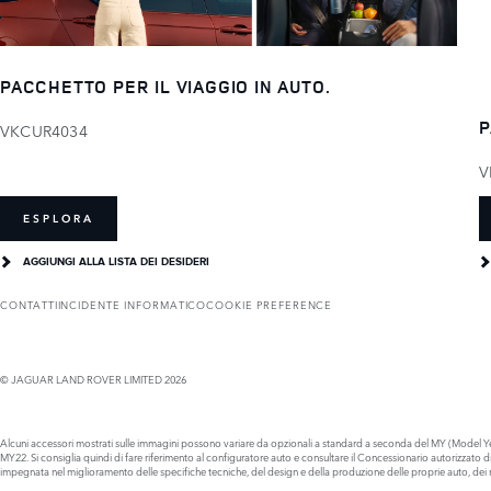
PACCHETTO PER IL VIAGGIO IN AUTO.
P
VKCUR4034
V
ESPLORA
AGGIUNGI ALLA LISTA DEI DESIDERI
CONTATTI
INCIDENTE INFORMATICO
COOKIE PREFERENCE
© JAGUAR LAND ROVER LIMITED 2026
Alcuni accessori mostrati sulle immagini possono variare da opzionali a standard a seconda del MY (Model Year
MY22. Si consiglia quindi di fare riferimento al configuratore auto e consultare il Concessionario autorizzato
impegnata nel miglioramento delle specifiche tecniche, del design e della produzione delle proprie auto, dei ri