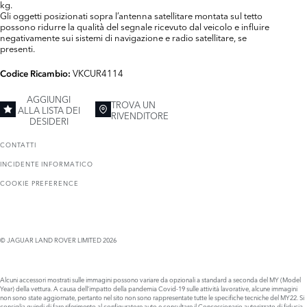
kg.
Gli oggetti posizionati sopra l’antenna satellitare montata sul tetto
possono ridurre la qualità del segnale ricevuto dal veicolo e influire
negativamente sui sistemi di navigazione e radio satellitare, se
presenti.
VKCUR4114
Codice Ricambio:
AGGIUNGI
TROVA UN
ALLA LISTA DEI
RIVENDITORE
DESIDERI
CONTATTI
INCIDENTE INFORMATICO
COOKIE PREFERENCE
© JAGUAR LAND ROVER LIMITED 2026
Alcuni accessori mostrati sulle immagini possono variare da opzionali a standard a seconda del MY (Model
Year) della vettura. A causa dell’impatto della pandemia Covid-19 sulle attività lavorative, alcune immagini
non sono state aggiornate, pertanto nel sito non sono rappresentate tutte le specifiche tecniche del MY22. Si
consiglia quindi di fare riferimento al configuratore auto e consultare il Concessionario autorizzato di fiducia