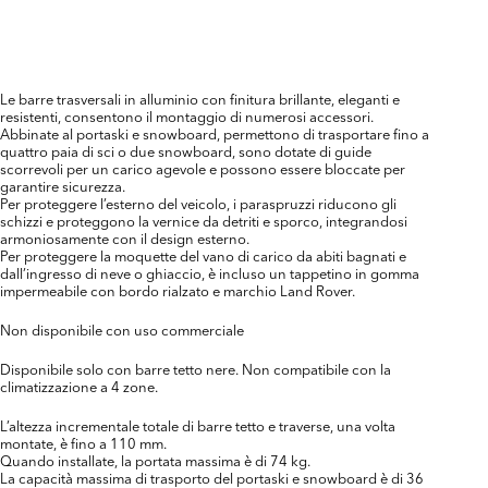
Le barre trasversali in alluminio con finitura brillante, eleganti e
resistenti, consentono il montaggio di numerosi accessori.
Abbinate al portaski e snowboard, permettono di trasportare fino a
quattro paia di sci o due snowboard, sono dotate di guide
scorrevoli per un carico agevole e possono essere bloccate per
garantire sicurezza.
Per proteggere l’esterno del veicolo, i paraspruzzi riducono gli
schizzi e proteggono la vernice da detriti e sporco, integrandosi
armoniosamente con il design esterno.
Per proteggere la moquette del vano di carico da abiti bagnati e
dall’ingresso di neve o ghiaccio, è incluso un tappetino in gomma
impermeabile con bordo rialzato e marchio Land Rover.
Non disponibile con uso commerciale
Disponibile solo con barre tetto nere. Non compatibile con la
climatizzazione a 4 zone.
L’altezza incrementale totale di barre tetto e traverse, una volta
montate, è fino a 110 mm.
Quando installate, la portata massima è di 74 kg.
La capacità massima di trasporto del portaski e snowboard è di 36