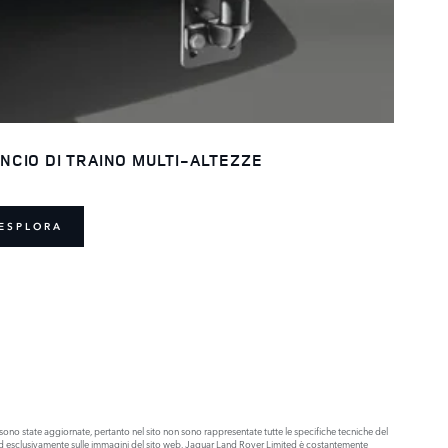
NCIO DI TRAINO MULTI-ALTEZZE
ESPLORA
ono state aggiornate, pertanto nel sito non sono rappresentate tutte le specifiche tecniche del
olo ed esclusivamente sulle immagini del sito web. Jaguar Land Rover Limited è costantemente