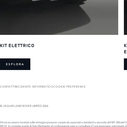
KIT ELETTRICO
K
E
ESPLORA
CONTATTI
INCIDENTE INFORMATICO
COOKIE PREFERENCE
© JAGUAR LAND ROVER LIMITED 2026
Alcuni accessori mostrati sulle immagini possono variare da opzionali a standard a seconda del MY (Model Year
MY22. Si consiglia quindi di fare riferimento al configuratore auto e consultare il Concessionario autorizzato