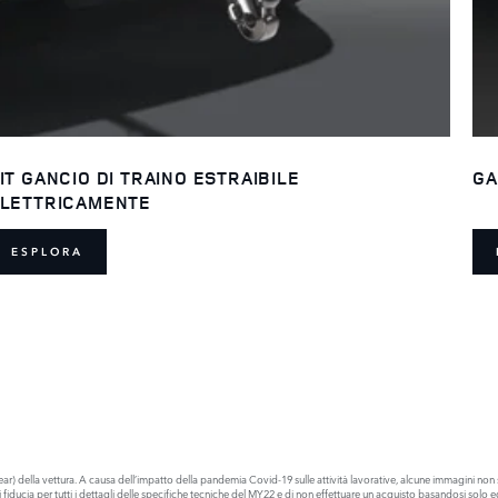
IT GANCIO DI TRAINO ESTRAIBILE
GA
LETTRICAMENTE
ESPLORA
) della vettura. A causa dell’impatto della pandemia Covid-19 sulle attività lavorative, alcune immagini non s
 di fiducia per tutti i dettagli delle specifiche tecniche del MY22 e di non effettuare un acquisto basandosi s