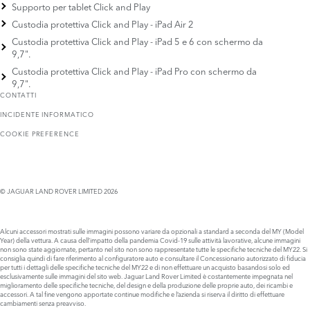
Supporto per tablet Click and Play
Custodia protettiva Click and Play - iPad Air 2
Custodia protettiva Click and Play - iPad 5 e 6 con schermo da
9,7".
Custodia protettiva Click and Play - iPad Pro con schermo da
9,7".
CONTATTI
INCIDENTE INFORMATICO
COOKIE PREFERENCE
© JAGUAR LAND ROVER LIMITED 2026
Alcuni accessori mostrati sulle immagini possono variare da opzionali a standard a seconda del MY (Model
Year) della vettura. A causa dell’impatto della pandemia Covid-19 sulle attività lavorative, alcune immagini
non sono state aggiornate, pertanto nel sito non sono rappresentate tutte le specifiche tecniche del MY22. Si
consiglia quindi di fare riferimento al configuratore auto e consultare il Concessionario autorizzato di fiducia
per tutti i dettagli delle specifiche tecniche del MY22 e di non effettuare un acquisto basandosi solo ed
esclusivamente sulle immagini del sito web. Jaguar Land Rover Limited è costantemente impegnata nel
miglioramento delle specifiche tecniche, del design e della produzione delle proprie auto, dei ricambi e
accessori. A tal fine vengono apportate continue modifiche e l’azienda si riserva il diritto di effettuare
cambiamenti senza preavviso.