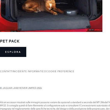
PET PACK
ESPLORA
CONTATTI
INCIDENTE INFORMATICO
COOKIE PREFERENCE
© JAGUAR LAND ROVER LIMITED 2026
Alcuni accessori mostrati sulle immagini possono variare da opzionali a standard a seconda del MY (Model Year
MY22. Si consiglia quindi di fare riferimento al configuratore auto e consultare il Concessionario autorizzato
impegnata nel miglioramento delle specifiche tecniche, del design e della produzione delle proprie auto, dei ri