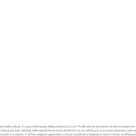
) della vettura. A causa dell’impatto della pandemia Covid-19 sulle attività lavorative, alcune immagini non s
 di fiducia per tutti i dettagli delle specifiche tecniche del MY22 e di non effettuare un acquisto basandosi s
cambi e accessori. A tal fine vengono apportate continue modifiche e l’azienda si riserva il diritto di effettu