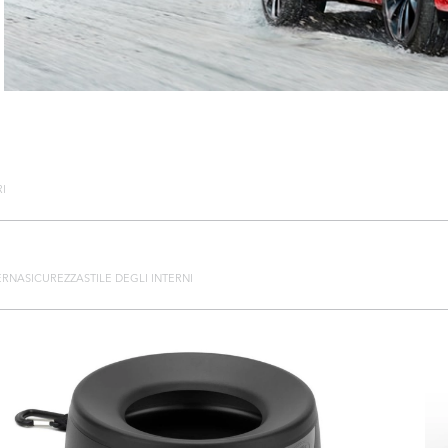
I
ERNA
SICUREZZA
STILE DEGLI INTERNI