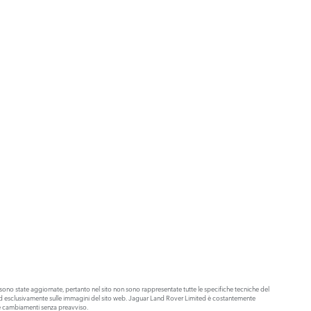
ono state aggiornate, pertanto nel sito non sono rappresentate tutte le specifiche tecniche del
olo ed esclusivamente sulle immagini del sito web. Jaguar Land Rover Limited è costantemente
are cambiamenti senza preavviso.