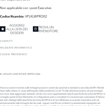
Non applicabile con i posti Executive.
VPLKLWPRO02
Codice Ricambio:
AGGIUNGI
TROVA UN
ALLA LISTA DEI
RIVENDITORE
DESIDERI
CONTATTI
INCIDENTE INFORMATICO
COOKIE PREFERENCE
© JAGUAR LAND ROVER LIMITED 2026
Alcuni accessori mostrati sulle immagini possono variare da opzionali a standard a seconda del MY (Model
Year) della vettura. A causa dell’impatto della pandemia Covid-19 sulle attività lavorative, alcune immagini
non sono state aggiornate, pertanto nel sito non sono rappresentate tutte le specifiche tecniche del MY22. Si
consiglia quindi di fare riferimento al configuratore auto e consultare il Concessionario autorizzato di fiducia
per tutti i dettagli delle specifiche tecniche del MY22 e di non effettuare un acquisto basandosi solo ed
esclusivamente sulle immagini del sito web. Jaguar Land Rover Limited è costantemente impegnata nel
miglioramento delle specifiche tecniche, del design e della produzione delle proprie auto, dei ricambi e