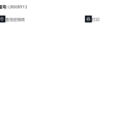
LR008913
型号:
查找经销商
打印