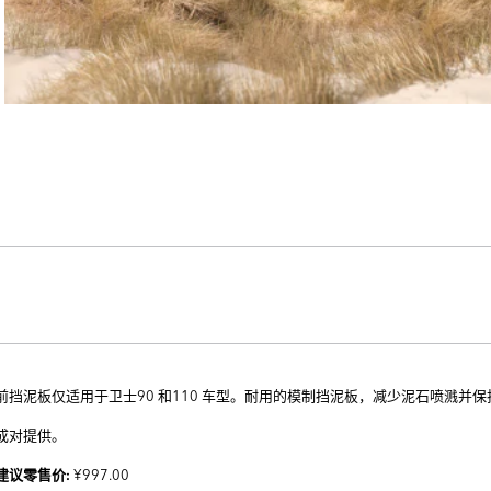
前挡泥板仅适用于卫士90 和110 车型。耐用的模制挡泥板，减少泥石喷溅并
成对提供。
¥997.00
建议零售价: