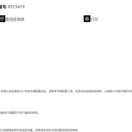
RTC9479
型号:
查找经销商
打印
多图片尚未更新为22年款车辆配置状态。请参考车辆配置工具，并咨询当地授权经销商，以获取22年款车辆的
设备进行调整而不另行通知的权利。
辆已装配精装附件或选装设备。详情请咨询您当地的路虎授权经销商。