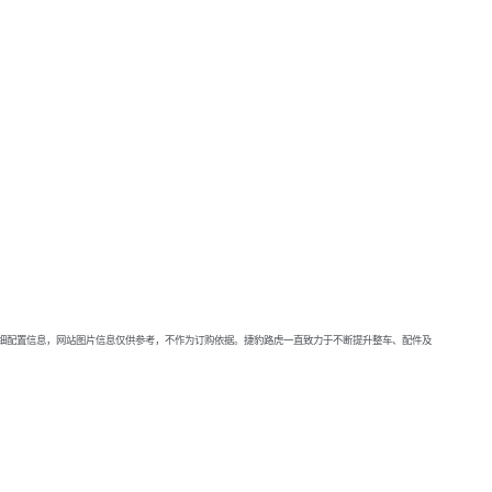
详细配置信息，网站图片信息仅供参考，不作为订购依据。捷豹路虎一直致力于不断提升整车、配件及