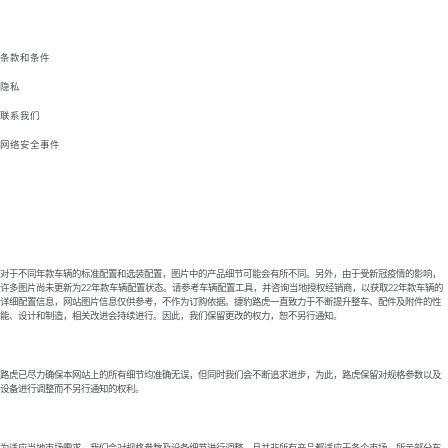
条款和条件
隐私
联系我们
网络安全事件
对于不同年款车辆的标准配置和选装配置，图片中的产品细节可能会有所不同。另外，由于受新冠疫情的影响，
许多图片尚未更新为22年款车辆配置状态。请参考车辆配置工具，并咨询当地授权经销商，以获取22年款车辆的
详细配置信息，网站图片信息仅供参考，不作为订购依据。捷豹路虎一直致力于不断提升整车、配件及附件的性
能、设计和制造，相关改进会持续进行。因此，我们保留更改的权力，恕不另行通知。
路虎已尽力确保本网站上的所有细节均准确无误，但同时我们会不断追求进步，为此，路虎保留对规格参数以及
设备进行调整而不另行通知的权利。
为适应当地市场需求，我们会对规格参数及设备细节进行调整，且并非所有产品都适应于各个市场。所示部分车