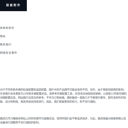
探索附件
条款和条件
隐私
联系我们
网络安全事件
对于不同年款车辆的标准配置和选装配置，图片中的产品细节可能会有所不同。另外，由于受新冠疫情的影响，
许多图片尚未更新为22年款车辆配置状态。请参考车辆配置工具，并咨询当地授权经销商，以获取22年款车辆的
详细配置信息，网站图片信息仅供参考，不作为订购依据。捷豹路虎一直致力于不断提升整车、配件及附件的性
能、设计和制造，相关改进会持续进行。因此，我们保留更改的权力，恕不另行通知。
路虎已尽力确保本网站上的所有细节均准确无误，但同时我们会不断追求进步，为此，路虎保留对规格参数以及
设备进行调整而不另行通知的权利。