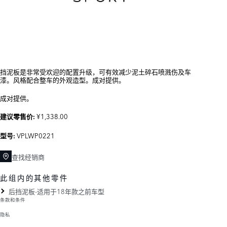
挡泥板是非常受欢迎的配置升级，可有效减少泥土碎石喷溅伤及车
漆。风格配合整车的外观造型。成对提供。
成对提供。
¥1,338.00
建议零售价:
VPLWP0221
型号:
查找经销商
此组内的其他零件
后挡泥板-适用于18年款之前车型
条款和条件
隐私