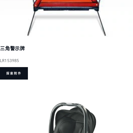
三角警示牌
LR153985
探索附件