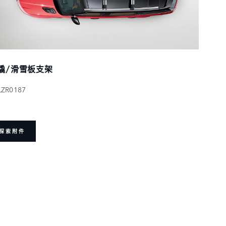
橇/滑雪板支架
LZR0187
探索附件