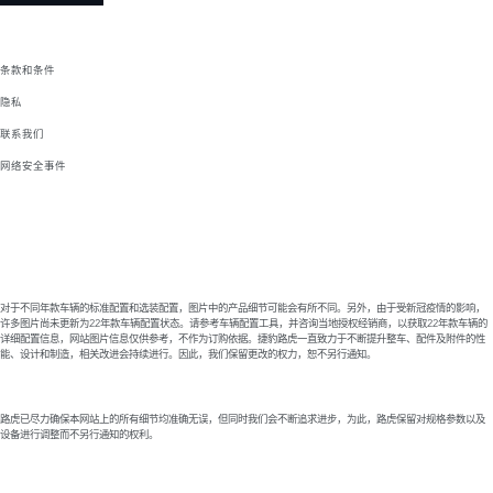
条款和条件
隐私
联系我们
网络安全事件
对于不同年款车辆的标准配置和选装配置，图片中的产品细节可能会有所不同。另外，由于受新冠疫情的影响，
许多图片尚未更新为22年款车辆配置状态。请参考车辆配置工具，并咨询当地授权经销商，以获取22年款车辆的
详细配置信息，网站图片信息仅供参考，不作为订购依据。捷豹路虎一直致力于不断提升整车、配件及附件的性
能、设计和制造，相关改进会持续进行。因此，我们保留更改的权力，恕不另行通知。
路虎已尽力确保本网站上的所有细节均准确无误，但同时我们会不断追求进步，为此，路虎保留对规格参数以及
设备进行调整而不另行通知的权利。