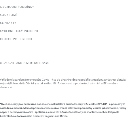
OBCHODNÍ PODMÍNKY
SOUKROMÍ
KONTAKTY
KYBERNETICKÝ INCIDENT
COOKIE PREFERENCE
© JAGUAR LAND ROVER LIMITED 2026
Vzhledem k pandemii onemocnění Covid-19 se do dnešního dne nepodařilo aktualizovat všechny obrázky
nejnovějších modelů. Obrázky se tak můžou lišit. Podrobnosti o produktech vám rádi sdělí na vašem
dealerství.
*Uvedené ceny jsou nezávazné doporučené nekartelové orientační ceny v Kč včetně 21% DPH a průměrných
nákladů na montáž. Montáží příslušenství se můžou změnit relevantní parametry vozidla jako hmotnost, valivý
odpor a aerodynamika a tím i spotřeba a emise CO2. Skutečné náklady na montáž se mohou lišit podle
konkrétního autorizovaného dealerství Jaguar Land Rover.