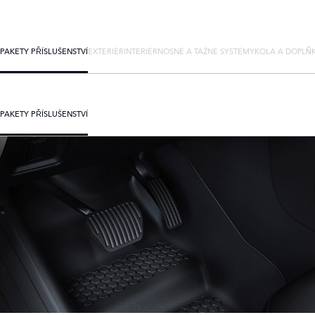
PAKETY PŘÍSLUŠENSTVÍ
EXTERIÉR
INTERIÉR
NOSNÉ A TAŽNÉ SYSTÉMY
KOLA A DOPLŇ
PAKETY PŘÍSLUŠENSTVÍ