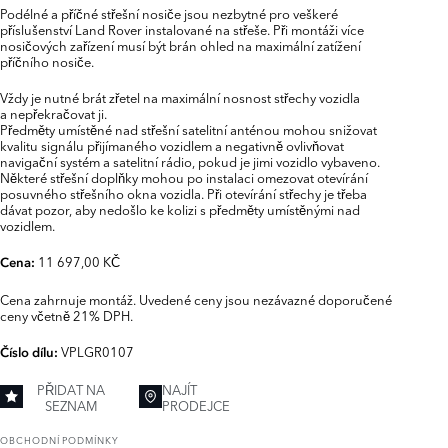
Podélné a příčné střešní nosiče jsou nezbytné pro veškeré
příslušenství Land Rover instalované na střeše. Při montáži více
nosičových zařízení musí být brán ohled na maximální zatížení
příčního nosiče.
Vždy je nutné brát zřetel na maximální nosnost střechy vozidla
a nepřekračovat ji.
Předměty umístěné nad střešní satelitní anténou mohou snižovat
kvalitu signálu přijímaného vozidlem a negativně ovlivňovat
navigační systém a satelitní rádio, pokud je jimi vozidlo vybaveno.
Některé střešní doplňky mohou po instalaci omezovat otevírání
posuvného střešního okna vozidla. Při otevírání střechy je třeba
dávat pozor, aby nedošlo ke kolizi s předměty umístěnými nad
vozidlem.
11 697,00 KČ
Cena:
Cena zahrnuje montáž. Uvedené ceny jsou nezávazné doporučené
ceny včetně 21% DPH.
VPLGR0107
Číslo dílu:
PŘIDAT NA
NAJÍT
SEZNAM
PRODEJCE
OBCHODNÍ PODMÍNKY