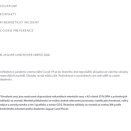
SOUKROMÍ
KONTAKTY
KYBERNETICKÝ INCIDENT
COOKIE PREFERENCE
© JAGUAR LAND ROVER LIMITED 2026
Vzhledem k pandemii onemocnění Covid-19 se do dnešního dne nepodařilo aktualizovat všechny obrázky
nejnovějších modelů. Obrázky se tak můžou lišit. Podrobnosti o produktech vám rádi sdělí na vašem
dealerství.
*Uvedené ceny jsou nezávazné doporučené nekartelové orientační ceny v Kč včetně 21% DPH a průměrných
nákladů na montáž. Montáží příslušenství se můžou změnit relevantní parametry vozidla jako hmotnost, valivý
odpor a aerodynamika a tím i spotřeba a emise CO2. Skutečné náklady na montáž se mohou lišit podle
konkrétního autorizovaného dealerství Jaguar Land Rover.