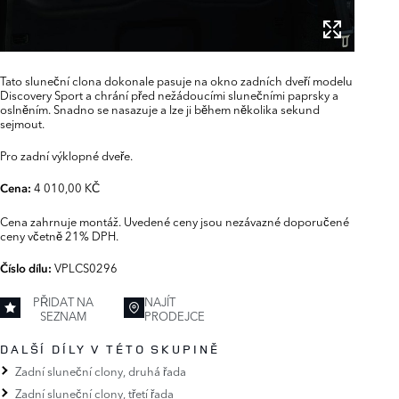
Tato sluneční clona dokonale pasuje na okno zadních dveří modelu
Discovery Sport a chrání před nežádoucími slunečními paprsky a
oslněním. Snadno se nasazuje a lze ji během několika sekund
sejmout.
Pro zadní výklopné dveře.
4 010,00 KČ
Cena:
Cena zahrnuje montáž. Uvedené ceny jsou nezávazné doporučené
ceny včetně 21% DPH.
VPLCS0296
Číslo dílu:
PŘIDAT NA
NAJÍT
SEZNAM
PRODEJCE
DALŠÍ DÍLY V TÉTO SKUPINĚ
Zadní sluneční clony, druhá řada
Zadní sluneční clony, třetí řada