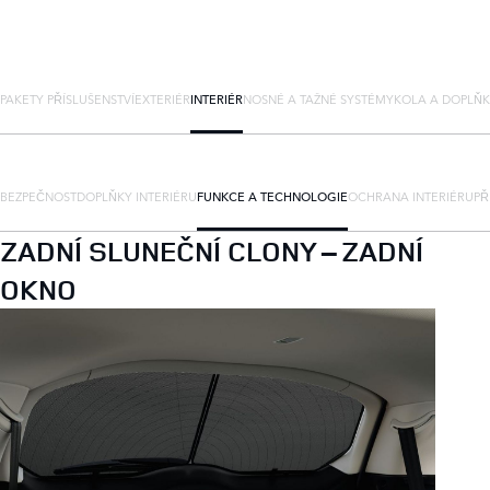
PAKETY PŘÍSLUŠENSTVÍ
EXTERIÉR
INTERIÉR
NOSNÉ A TAŽNÉ SYSTÉMY
KOLA A DOPLŇ
BEZPEČNOST
DOPLŇKY INTERIÉRU
FUNKCE A TECHNOLOGIE
OCHRANA INTERIÉRU
PŘ
ZADNÍ SLUNEČNÍ CLONY – ZADNÍ
OKNO