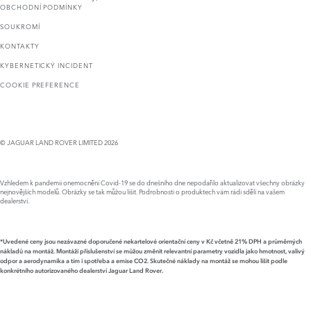
OBCHODNÍ PODMÍNKY
SOUKROMÍ
KONTAKTY
KYBERNETICKÝ INCIDENT
COOKIE PREFERENCE
© JAGUAR LAND ROVER LIMITED 2026
Vzhledem k pandemii onemocnění Covid-19 se do dnešního dne nepodařilo aktualizovat všechny obrázky
nejnovějších modelů. Obrázky se tak můžou lišit. Podrobnosti o produktech vám rádi sdělí na vašem
dealerství.
*Uvedené ceny jsou nezávazné doporučené nekartelové orientační ceny v Kč včetně 21% DPH a průměrných
nákladů na montáž. Montáží příslušenství se můžou změnit relevantní parametry vozidla jako hmotnost, valivý
odpor a aerodynamika a tím i spotřeba a emise CO2. Skutečné náklady na montáž se mohou lišit podle
konkrétního autorizovaného dealerství Jaguar Land Rover.