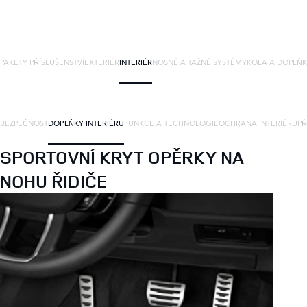
PAKETY PŘÍSLUŠENSTVÍ
EXTERIÉR
INTERIÉR
NOSNÉ A TAŽNÉ SYSTÉMY
KOLA A DOPLŇ
BEZPEČNOST
DOPLŇKY INTERIÉRU
FUNKCE A TECHNOLOGIE
OCHRANA INTERIÉRU
PŘ
SPORTOVNÍ KRYT OPĚRKY NA
NOHU ŘIDIČE