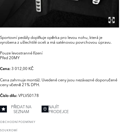
Sportovní pedály doplňuje opěrka pro levou nohu, která je
vyrobena z ušlechtilé oceli a má saténovou povrchovou úpravu.
Pouze levostranné řízení
Před 20MY
3 012,00 KČ
Cena:
Cena zahrnuje montáž. Uvedené ceny jsou nezávazné doporučené
ceny včetně 21% DPH.
VPLVS0178
Číslo dílu:
PŘIDAT NA
NAJÍT
SEZNAM
PRODEJCE
OBCHODNÍ PODMÍNKY
SOUKROMÍ