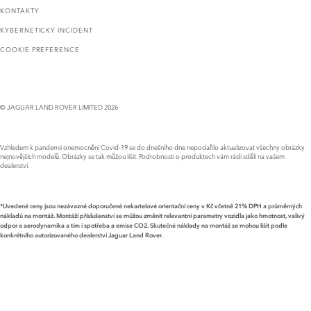
KONTAKTY
KYBERNETICKÝ INCIDENT
COOKIE PREFERENCE
© JAGUAR LAND ROVER LIMITED 2026
Vzhledem k pandemii onemocnění Covid-19 se do dnešního dne nepodařilo aktualizovat všechny obrázky
nejnovějších modelů. Obrázky se tak můžou lišit. Podrobnosti o produktech vám rádi sdělí na vašem
dealerství.
*Uvedené ceny jsou nezávazné doporučené nekartelové orientační ceny v Kč včetně 21% DPH a průměrných
nákladů na montáž. Montáží příslušenství se můžou změnit relevantní parametry vozidla jako hmotnost, valivý
odpor a aerodynamika a tím i spotřeba a emise CO2. Skutečné náklady na montáž se mohou lišit podle
konkrétního autorizovaného dealerství Jaguar Land Rover.